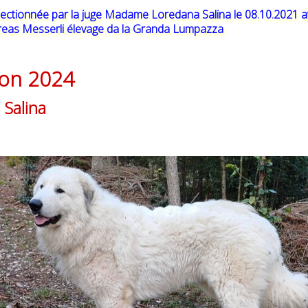
lectionnée par la juge Madame Loredana Salina le 08.10.2021 a
reas Messerli élevage da la Granda Lumpazza
ion 2024
Salina