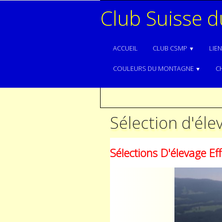
Club Suisse 
ACCUEIL
CLUB CSMP
LIE
▼
COULEURS DU MONTAGNE
C
▼
Sélection d'éle
Sélections D'élevage E