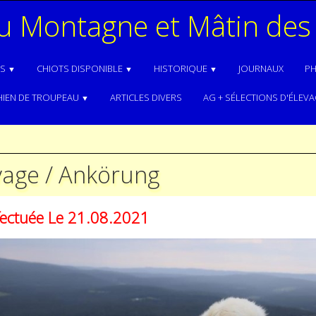
du Montagne et Mâtin des
NS
CHIOTS DISPONIBLE
HISTORIQUE
JOURNAUX
P
▼
▼
▼
HIEN DE TROUPEAU
ARTICLES DIVERS
AG + SÉLECTIONS D'ÉLEV
▼
vage / Ankörung
ffectuée Le 21.08.2021