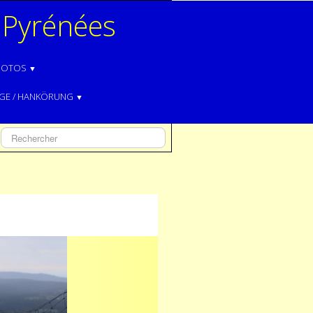
 Pyrénées
HOTOS
▼
AGE / HANKÖRUNG
▼